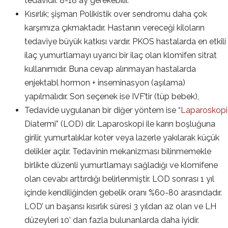
tedavidir. 8-18 ay gerekebilir.
Kısırlık; şişman Polikistik over sendromu daha çok
karşımıza çıkmaktadır. Hastanın vereceği kiloların
tedaviye büyük katkısı vardır. PKOS hastalarda en etkili
ilaç yumurtlamayı uyarıcı bir ilaç olan klomifen sitrat
kullanımıdır. Buna cevap alınmayan hastalarda
enjektabl hormon + inseminasyon (aşılama)
yapılmalıdır. Son seçenek ise IVF’tir (tüp bebek),
Tedavide uygulanan bir diğer yöntem ise “
Laparoskopi
Diatermi” (LOD) dir. Laparoskopi ile karın boşluğuna
girilir, yumurtalıklar koter veya lazerle yakılarak küçük
delikler açılır. Tedavinin mekanizması bilinmemekle
birlikte düzenli yumurtlamayı sağladığı ve klomifene
olan cevabı arttırdığı belirlenmiştir. LOD sonrası 1 yıl
içinde kendiliğinden gebelik oranı %60-80 arasındadır.
LOD’ un başarısı kısırlık süresi 3 yıldan az olan ve LH
düzeyleri 10’ dan fazla bulunanlarda daha iyidir.