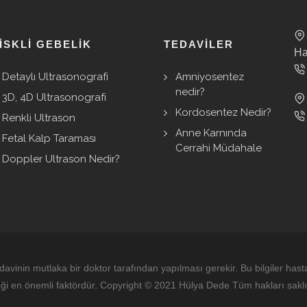
ISKLI GEBELIK
TEDAVILER
Ha
Detaylı Ultrasonografi
Amniyosentez
nedir?
3D, 4D Ultrasonografi
Kordosentez Nedir?
Renkli Ultrason
Anne Karnında
Fetal Kalp Taraması
Cerrahi Müdahale
Doppler Ultrason Nedir?
edavinin mutlaka bir doktor tarafından yapılması gerekir. Bu bilgiler hast
eği en önemli faktördür. Copyright © 2021 Hülya Dede Tüm hakları saklı