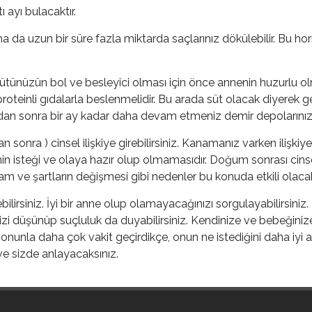
ayı bulacaktır.
 uzun bir süre fazla miktarda saçlarınız dökülebilir. Bu horm
Sütünüzün bol ve besleyici olması için önce annenin huzurlu
proteinli gıdalarla beslenmelidir. Bu arada süt olacak diyerek g
an sonra bir ay kadar daha devam etmeniz demir depolarınızı
n sonra ) cinsel ilişkiye girebilirsiniz. Kanamanız varken ilişk
nin isteği ve olaya hazır olup olmamasıdır. Doğum sonrası ci
 ve şartların değişmesi gibi nedenler bu konuda etkili olacakt
irsiniz. İyi bir anne olup olamayacağınızı sorgulayabilirsiniz.
izi düşünüp suçluluk da duyabilirsiniz. Kendinize ve bebeğinize 
ça, onunla daha çok vakit geçirdikçe, onun ne istediğini daha iyi 
k ve sizde anlayacaksınız.