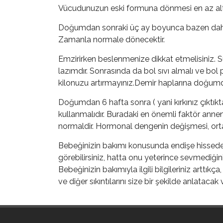
Vücudunuzun eski formuna dönmesi en az altı 
Doğumdan sonraki üç ay boyunca bazen daha da
Zamanla normale dönecektir.
Emzirirken beslenmenize dikkat etmelisiniz. 
lazımdır. Sonrasında da bol sıvı almalı ve bol 
kilonuzu artırmayınız.Demir haplarına doğumd
Doğumdan 6 hafta sonra ( yani kırkınız çıktıkta
kullanmalıdır. Buradaki en önemli faktör anne
normaldir. Hormonal dengenin değişmesi, ortam
Bebeğinizin bakımı konusunda endişe hissedebil
görebilirsiniz, hatta onu yeterince sevmediğin
Bebeğinizin bakımıyla ilgili bilgileriniz arttık
ve diğer sıkıntılarını size bir şekilde anlataca