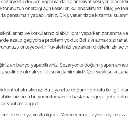
aryenle doğum yapanlarda ise ameliyat kesi yeri olacaktır. B
torunuzun önerdiği ağrı kesicileri kullanabilirsiniz. Dikiş yerle
rla pansuman yapabilirsiniz. Dikiş yerlerinizde kızarma, sulan
larınız ve korkularınız olabilir. İdrar yaparken zorlanma ve kab
lerde azalıp geçiyorsa problem yoktur. Bol sıvı almak sizi rah
orununuzu önleyecektir. Tuvaletinizi yaparken dikişlerinizin açıl
iğiniz an banyo yapabilirsiniz. Sezaryenle doğum yapan ann
duş şeklinde olmalı ve ılık su kullanılmalıdır. Çok sıcak su kul
ntrol olmalısınız. Bu ziyarette doğum kontrolü ile ilgili ol
labilirsiniz ama bu yumurlamanızın başlamadığı ve gebe kal
ir yöntem değildir.
de sizin yapınızla ilgilidir. Meme verme sayınızın iyice az