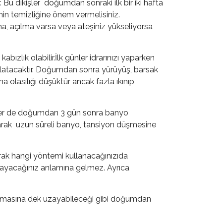
u dikişler doğumdan sonraki ilk bir iki hafta
rinin temizliğine önem vermelisiniz.
ma, açılma varsa veya ateşiniz yükseliyorsa
ızlık olabilir.İlk günler idrarınızı yaparken
atlatacaktır. Doğumdan sonra yürüyüş, barsak
ma olasılığı düşüktür ancak fazla ıkınıp
eler de doğumdan 3 gün sonra banyo
lanarak uzun süreli banyo, tansiyon düşmesine
arak hangi yöntemi kullanacağınızıda
mayacağınız anlamına gelmez. Ayrıca
almasına dek uzayabileceği gibi doğumdan