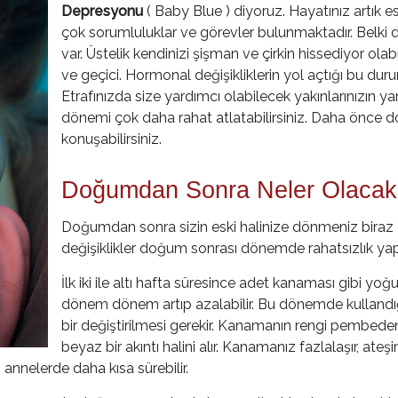
Depresyonu
( Baby Blue ) diyoruz. Hayatınız artık es
çok sorumluluklar ve görevler bulunmaktadır. Belki 
var. Üstelik kendinizi şişman ve çirkin hissediyor olab
ve geçici. Hormonal değişikliklerin yol açtığı bu duru
Etrafınızda size yardımcı olabilecek yakınlarınızın yard
dönemi çok daha rahat atlatabilirsiniz. Daha önce 
konuşabilirsiniz.
Doğumdan Sonra Neler Olacak
Doğumdan sonra sizin eski halinize dönmeniz biraz
değişiklikler doğum sonrası dönemde rahatsızlık yapa
İlk iki ile altı hafta süresince adet kanaması gibi yo
dönem dönem artıp azalabilir. Bu dönemde kullandığı
bir değiştirilmesi gerekir. Kanamanın rengi pembed
beyaz bir akıntı halini alır. Kanamanız fazlalaşır, ate
nnelerde daha kısa sürebilir.