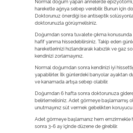
Normal doğum yapan annelerde epizyotomi, sez
hareketle ağrıya sebep verebilir. Bunun için dok
Doktorunuz önerdiği ise antiseptik solüsyonla
doktorunuzla görüşmelisiniz.
Doğumdan sonra tuvalete çıkma konusunda sıkıntı
hafif yanma hissedebilirsiniz. Takip eden gün
hareketlerinizi hızlandırarak kabızlık ve gaz s
kendinizi zorlamayınız.
Normal doğumdan sonra kendinizi iyi hissett
yapabilirler. İlk günlerdeki banyolar ayaktan 
ve kanamada artışa sebep olabilir.
Doğumdan 6 hafta sonra doktorunuza giderek ko
belirlemelisiniz. Adet görmeye başlamamış o
unutmayınız süt vermek gebelikten koruyucu b
Adet görmeye başlamanız hem emzirmekle hem 
sonra 3-6 ay içinde düzene de girebilir.