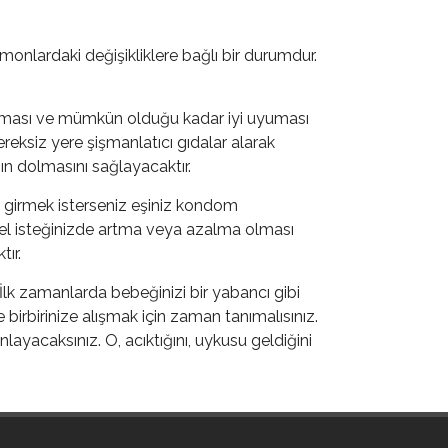
onlardaki değişikliklere bağlı bir durumdur.
 olması ve mümkün olduğu kadar iyi uyuması
ereksiz yere şişmanlatıcı gıdalar alarak
n dolmasını sağlayacaktır.
iye girmek isterseniz eşiniz kondom
nsel isteğinizde artma veya azalma olması
ır.
 İlk zamanlarda bebeğinizi bir yabancı gibi
birbirinize alışmak için zaman tanımalısınız.
anlayacaksınız. O, acıktığını, uykusu geldiğini