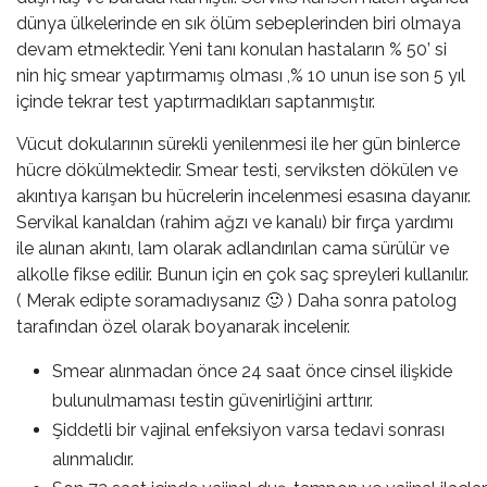
dünya ülkelerinde en sık ölüm sebeplerinden biri olmaya
devam etmektedir. Yeni tanı konulan hastaların % 50’ si
nin hiç smear yaptırmamış olması ,% 10 unun ise son 5 yıl
içinde tekrar test yaptırmadıkları saptanmıştır.
Vücut dokularının sürekli yenilenmesi ile her gün binlerce
hücre dökülmektedir. Smear testi, serviksten dökülen ve
akıntıya karışan bu hücrelerin incelenmesi esasına dayanır.
Servikal kanaldan (rahim ağzı ve kanalı) bir fırça yardımı
ile alınan akıntı, lam olarak adlandırılan cama sürülür ve
alkolle fikse edilir. Bunun için en çok saç spreyleri kullanılır.
( Merak edipte soramadıysanız 🙂 ) Daha sonra patolog
tarafından özel olarak boyanarak incelenir.
Smear alınmadan önce 24 saat önce cinsel ilişkide
bulunulmaması testin güvenirliğini arttırır.
Şiddetli bir vajinal enfeksiyon varsa tedavi sonrası
alınmalıdır.