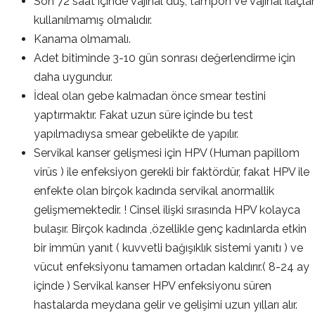
Son 72 saat içinde vajinal duş, tampon ve vajinal ilaçlar
kullanılmamış olmalıdır.
Kanama olmamalı.
Adet bitiminde 3-10 gün sonrası değerlendirme için
daha uygundur.
İdeal olan gebe kalmadan önce smear testini
yaptırmaktır. Fakat uzun süre içinde bu test
yapılmadıysa smear gebelikte de yapılır.
Servikal kanser gelişmesi için HPV (Human papillom
virüs ) ile enfeksiyon gerekli bir faktördür, fakat HPV ile
enfekte olan birçok kadında servikal anormallik
gelişmemektedir. ! Cinsel ilişki sırasında HPV kolayca
bulaşır. Birçok kadında ,özellikle genç kadınlarda etkin
bir immün yanıt ( kuvvetli bağışıklık sistemi yanıtı ) ve
vücut enfeksiyonu tamamen ortadan kaldırır.( 8-24 ay
içinde ) Servikal kanser HPV enfeksiyonu süren
hastalarda meydana gelir ve gelişimi uzun yılları alır.