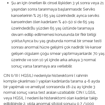
Şu an için önerilen ilk cinsel ilişkiden 3 yıl sonra veya 21
yaşından sonra taranmaya başlanmasıdır. Serviks
kanserlerinin % 25 i 65 yaş üzerindedir, ayrıca serviks
kanserinden ölen kadınların % 40-50 si de 65 yaş
üzerindedir.Bu yüzden 65 yaş üstünde taramaya
devam edilip edilmemesi konusunda bir fikir birliği
yoktur.Ayrıca bu yaş grubunda normal bir smear testi
sonrası anormal hücre gelişimi çok nadirdir. Ve kanser
gelişen olguların çoğu smear yaptırmayanlardır. 70 yaş
üzerinde ve son 10 yıl içinde arka arkaya 3 normal
sonuç varsa taramaya ara verilebilir.
CIN II/III ( HGSIL) nedeniyle histerektomi ( rahmin
komple çıkarılması ) yapılan kadınlarda tarama 4-6 ayda
bir yapılmalı ve ameliyat sonrasında 18-24 ay içinde 3
normal sonuç varsa test araları uzatılabilir. CIN ( LGSIL
veya HGSIL ) nedeni ile histerektomi olan kadınlar takip
edildiğinde 2. yılda anormal sitoloji sonucu 0,7 /1000