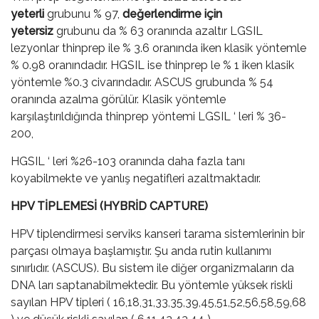
yeterli
grubunu % 97,
değerlendirme için
yetersiz
grubunu da % 63 oranında azaltır LGSIL
lezyonlar thinprep ile % 3.6 oranında iken klasik yöntemle
% 0.98 oranındadır. HGSIL ise thinprep le % 1 iken klasik
yöntemle %0.3 civarındadır. ASCUS grubunda % 54
oranında azalma görülür. Klasik yöntemle
karşılaştırıldığında thinprep yöntemi LGSIL ‘ leri % 36-
200,
HGSIL ‘ leri %26-103 oranında daha fazla tanı
koyabilmekte ve yanlış negatifleri azaltmaktadır.
HPV TİPLEMESİ (HYBRİD CAPTURE)
HPV tiplendirmesi serviks kanseri tarama sistemlerinin bir
parçası olmaya başlamıştır. Şu anda rutin kullanımı
sınırlıdır. (ASCUS). Bu sistem ile diğer organizmaların da
DNA ları saptanabilmektedir. Bu yöntemle yüksek riskli
sayılan HPV tipleri ( 16,18,31,33,35,39,45,51,52,56,58,59,68