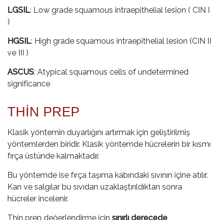
LGSIL
: Low grade squamous intraepithelial lesion ( CIN I
)
HGSIL
: High grade squamous intraepithelial lesion (CIN II
ve III )
ASCUS
: Atypical squamous cells of undetermined
significance
THİN PREP
Klasik yöntemin duyarlığını artırmak için geliştirilmiş
yöntemlerden biridir. Klasik yöntemde hücrelerin bir kısmı
fırça üstünde kalmaktadır.
Bu yöntemde ise fırça taşıma kabındaki sıvının içine atılır.
Kan ve salgılar bu sıvıdan uzaklaştırıldıktan sonra
hücreler incelenir.
Thin prep değerlendirme için
sınırlı derecede