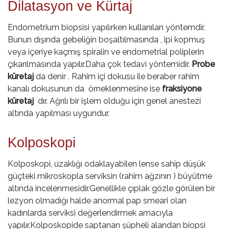
Dilatasyon ve Kürtaj
Endometrium biopsisi yapılırken kullanılan yöntemdir.
Bunun dışında gebeliğin boşaltılmasında , ipi kopmuş
veya içeriye kaçmış spiralin ve endometrial poliplerin
çıkarılmasında yapılır.Daha çok tedavi yöntemidir.
Probe
küretaj
da denir . Rahim içi dokusu ile beraber rahim
kanalı dokusunun da örneklenmesine ise
fraksiyone
küretaj
dır. Ağrılı bir işlem olduğu için genel anestezi
altında yapılması uygundur.
Kolposkopi
Kolposkopi, uzaklığı odaklayabilen lense sahip düşük
güçteki mikroskopla serviksin (rahim ağzının ) büyütme
altında incelenmesidir.Genellikle çıplak gözle görülen bir
lezyon olmadığı halde anormal pap smeari olan
kadınlarda serviksi değerlendirmek amacıyla
yapılır.Kolposkopide saptanan şüpheli alandan biopsi