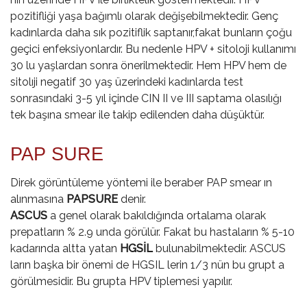
pozitifliği yaşa bağımlı olarak değişebilmektedir. Genç
kadınlarda daha sık pozitiflik saptanır,fakat bunların çoğu
geçici enfeksiyonlardır. Bu nedenle HPV + sitoloji kullanımı
30 lu yaşlardan sonra önerilmektedir. Hem HPV hem de
sitolıji negatif 30 yaş üzerindeki kadınlarda test
sonrasındaki 3-5 yıl içinde CIN II ve III saptama olasılığı
tek başına smear ile takip edilenden daha düşüktür.
PAP SURE
Direk görüntüleme yöntemi ile beraber PAP smear ın
alınmasına
PAPSURE
denir.
ASCUS
a genel olarak bakıldığında ortalama olarak
prepatların % 2.9 unda görülür. Fakat bu hastaların % 5-10
kadarında altta yatan
HGSİL
bulunabilmektedir. ASCUS
ların başka bir önemi de HGSIL lerin 1/3 nün bu grupt
a
görülmesidir. Bu grupta HPV tiplemesi yapılır.