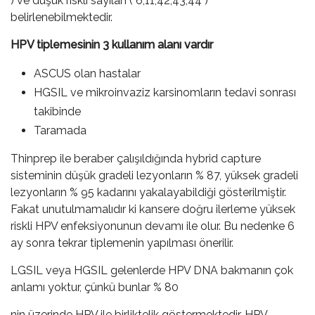
) ve düşük riskli sayılan ( 6,11,42,43,44 )
belirlenebilmektedir.
HPV tiplemesinin 3 kullanım alanı vardır
ASCUS olan hastalar
HGSIL ve mikroinvaziz karsinomların tedavi sonrası
takibinde
Taramada
Thinprep ile beraber çalışıldığında hybrid capture
sisteminin düşük gradeli lezyonların % 87, yüksek gradeli
lezyonların % 95 kadarını yakalayabildiği gösterilmiştir.
Fakat unutulmamalıdır ki kansere doğru ilerleme yüksek
riskli HPV enfeksiyonunun devamı ile olur. Bu nedenke 6
ay sonra tekrar tiplemenin yapılması önerilir.
LGSIL veya HGSIL gelenlerde HPV DNA bakmanın çok
anlamı yoktur, çünkü bunlar % 80
nin üzerinde HPV ile birliktelik göstermektedir. HPV