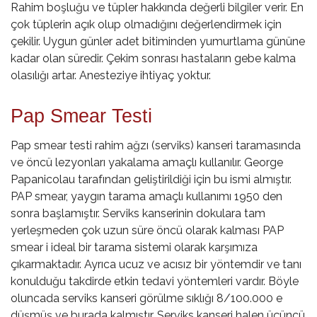
Rahim boşluğu ve tüpler hakkında değerli bilgiler verir. En
çok tüplerin açık olup olmadığını değerlendirmek için
çekilir. Uygun günler adet bitiminden yumurtlama gününe
kadar olan süredir. Çekim sonrası hastaların gebe kalma
olasılığı artar. Anesteziye ihtiyaç yoktur.
Pap Smear Testi
Pap smear testi rahim ağzı (serviks) kanseri taramasında
ve öncü lezyonları yakalama amaçlı kullanılır. George
Papanicolau tarafından geliştirildiği için bu ismi almıştır.
PAP smear, yaygın tarama amaçlı kullanımı 1950 den
sonra başlamıştır. Serviks kanserinin dokulara tam
yerleşmeden çok uzun süre öncü olarak kalması PAP
smear i ideal bir tarama sistemi olarak karşımıza
çıkarmaktadır. Ayrıca ucuz ve acısız bir yöntemdir ve tanı
konulduğu takdirde etkin tedavi yöntemleri vardır. Böyle
oluncada serviks kanseri görülme sıklığı 8/100.000 e
düşmüş ve burada kalmıştır. Serviks kanseri halen üçüncü