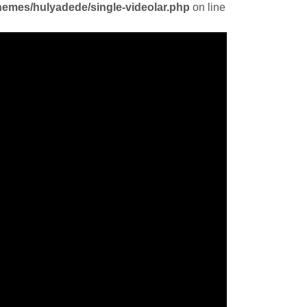
emes/hulyadede/single-videolar.php
on line