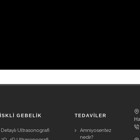
ISKLI GEBELIK
TEDAVILER
Ha
Detaylı Ultrasonografi
Amniyosentez
nedir?
3D, 4D Ultrasonografi