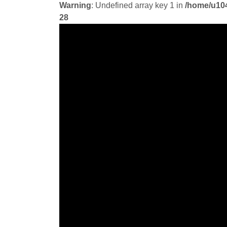
Warning
: Undefined array key 1 in
/home/u104
28